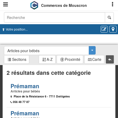
Commerces de Mouscron
Recherche
Votre position...
Articles pour bébés
Toggle Dropd
Sections
A-Z
Proximité
Carte
2 résultats dans cette catégorie
Prémaman
Articles pour bébés
Place de la Résistance 6 - 7711 Dottignies
056 48 77 87
Prémaman