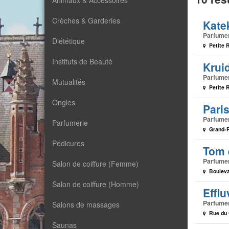
Animaux & Accessoires
Crèches & Garderies
Kate
Parfume
Diététique
Petite 
Instituts de Beauté
Krui
Parfume
Mutualités
Petite 
Ongles
Pari
Parfume
Parfumerie
Grand-R
Pédicures
Tom 
Parfume
Salon de coiffure (Femme)
Bouleva
Salon de coiffure (Homme)
Efflu
Parfume
Salons de massages
Rue du 
Saunas