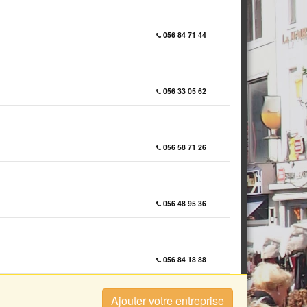
056 84 71 44
056 33 05 62
056 58 71 26
056 48 95 36
056 84 18 88
Ajouter votre entreprise