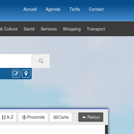
Accueil
Agenda
Tarifs
Contact
 & Culture
Santé
Services
Shopping
Transport
A-Z
Proximité
Carte
Retour