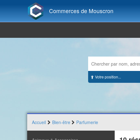
Commerces de Mouscron
Votre position...
Accueil
Bien-être
Parfumerie
10 rés