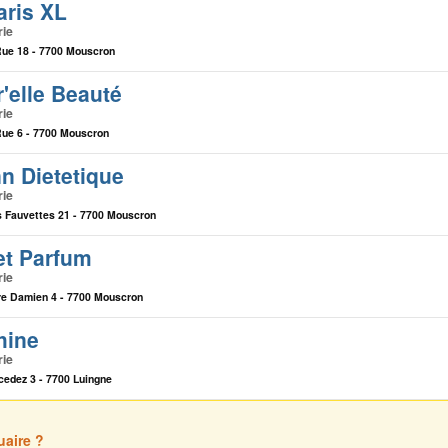
aris XL
rie
Rue 18 - 7700 Mouscron
'elle Beauté
rie
Rue 6 - 7700 Mouscron
n Dietetique
rie
 Fauvettes 21 - 7700 Mouscron
et Parfum
rie
e Damien 4 - 7700 Mouscron
hine
rie
edez 3 - 7700 Luingne
uaire ?