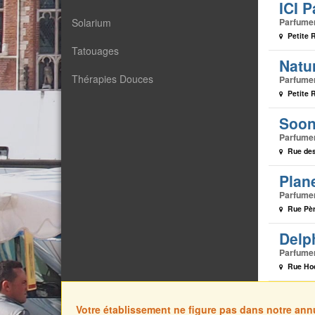
ICI P
Parfume
Solarium
Petite 
Tatouages
Natur
Thérapies Douces
Parfume
Petite 
Soon
Parfume
Rue des
Plan
Parfume
Rue Pèr
Delp
Parfume
Rue Hoc
Votre établissement ne figure pas dans notre ann