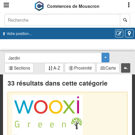
Commerces de Mouscron
Recherche
Votre position...
Jardin
Toggle Dropd
Sections
A-Z
Proximité
Carte
33 résultats dans cette catégorie