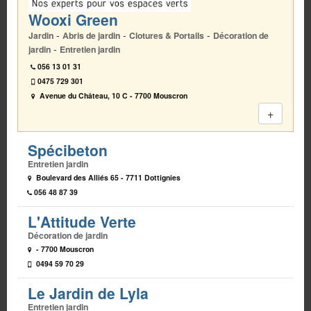
Wooxi Green
-
-
-
Jardin
Abris de jardin
Clotures & Portails
Décoration de
-
jardin
Entretien jardin
056 13 01 31
0475 729 301
Avenue du Château, 10 C
-
7700 Mouscron
+
Spécibeton
Entretien jardin
Boulevard des Alliés 65 - 7711 Dottignies
056 48 87 39
L'Attitude Verte
Décoration de jardin
- 7700 Mouscron
0494 59 70 29
Le Jardin de Lyla
Entretien jardin